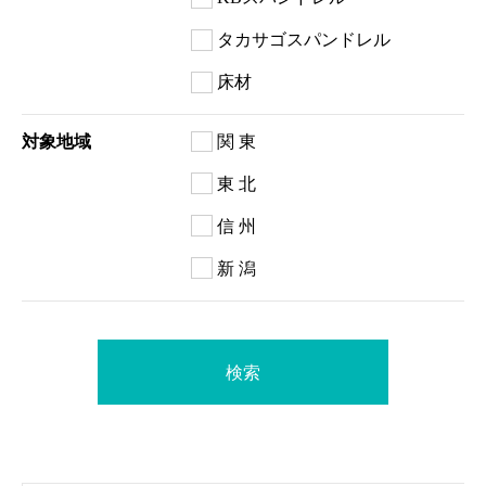
タカサゴスパンドレル
床材
対象地域
関 東
東 北
信 州
新 潟